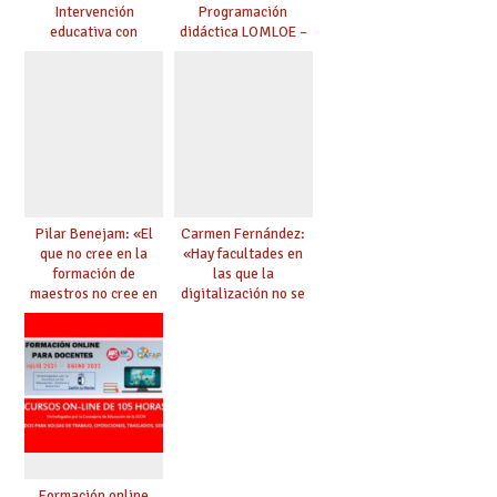
Intervención
Programación
educativa con
didáctica LOMLOE –
alumnado con TEA en
30 horas [febrero
CLM – 105 horas
2022]
[septiembre-octubre
2022]
Pilar Benejam: «El
Carmen Fernández:
que no cree en la
«Hay facultades en
formación de
las que la
maestros no cree en
digitalización no se
la democracia»
trabaja en
Magisterio»
Formación online