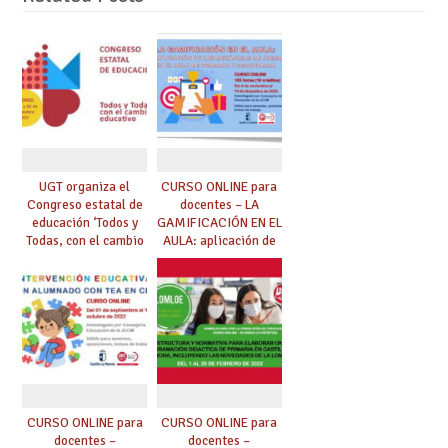
UGT organiza el
CURSO ONLINE para
Congreso estatal de
docentes – LA
educación ‘Todos y
GAMIFICACIÓN EN EL
Todas, con el cambio
AULA: aplicación de
educativo’
las mecánicas de
juego en el aula de
Primaria y
Secundaria – 105
horas [noviembre-
diciembre 2022]
CURSO ONLINE para
CURSO ONLINE para
docentes –
docentes –