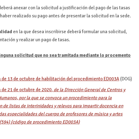
eberá anexar con la solicitud a justificación del pago de las tasas
haber realizado su pago antes de presentar la solicitud en la sede.
alidad
en la que desea inscribirse deberá formular una solicitud,
tación y realizar un pago de tasas.
inguna solicitud que no sea tramitada mediante lo procemento
 de 13 de octubre de habilitación del procedimiento ED003A
(DOG)
 de 21 de octubre de 2020
, de la Dirección General de Centros y
umanos, por la que se convoca un procedimiento para la
n de listas de interinidades y relevos para impartir docencia en
as especialidades del cuerpo de profesores de música y artes
(594) (código de procedimiento ED003A)