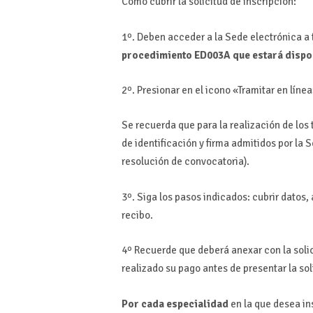
Como cubrir la solicitud de inscripción:
1º. Deben acceder a la Sede electrónica a
procedimiento ED003A que estará dispo
2º. Presionar en el icono «Tramitar en líne
Se recuerda que para la realización de lo
de identificación y firma admitidos por la 
resolución de convocatoria).
3º. Siga los pasos indicados: cubrir datos,
recibo.
4º Recuerde que deberá anexar con la solici
realizado su pago antes de presentar la sol
Por cada especialidad
en la que desea in