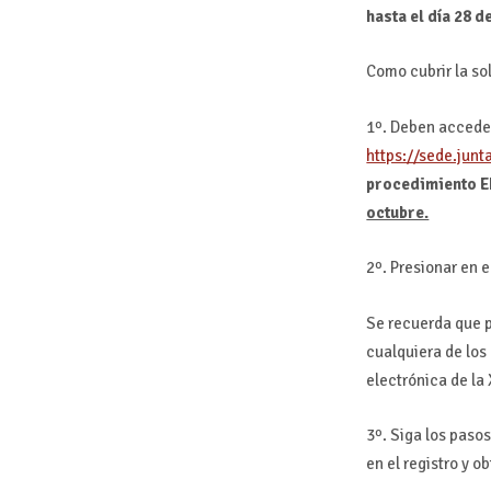
hasta el día 28 
Como cubrir la sol
1º. Deben acceder
https://sede.junt
procedimiento E
octubre.
2º. Presionar en e
Se recuerda que p
cualquiera de los
electrónica de la
3º. Siga los paso
en el registro y o