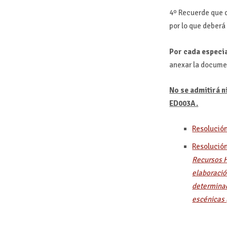
4º Recuerde que d
por lo que deberá 
Por cada especi
anexar la documen
No se admitirá n
ED003A.
Resolución
Resolución
Recursos H
elaboració
determinad
escénicas 