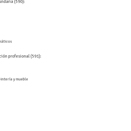
ndaria (590):
máticos
ión profesional (591):
intería y mueble