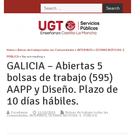
Home
»
Bolsas de trabajo todas las Comunidades
»
INTERINOS
»
ÚLTIMAS NOTICIAS: E.
PÚBLICA
» You are reading »
GALICIA – Abiertas 5
bolsas de trabajo (595)
AAPP y Diseño. Plazo de
10 días hábiles.
Enseñanza
11/10/2019
Bolsas de trabajo todas las
Comunidades
,
INTERINOS
,
ÚLTIMAS NOTICIAS: E. PÚBLICA