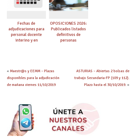
Fechas de
OPOSICIONES 2026:
adjudicaciones para
Publicados listados
personal docente
definitivos de
interino y en
personas
prácticas: todo lo que
seleccionadas. ¿Qué
debes saber
hacer ahora si he
obtenido plaza?
«
Maestr@s y EEMM – Plazas
ASTURIAS – Abiertas 2 bolsas de
disponibles para la adjudicación
trabajo Secundaria-FP (109 y 112).
de mañana viernes 11/10/2019
Plazo hasta el 30/10/2019.
»