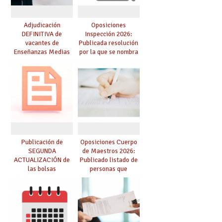
Adjudicación
Oposiciones
DEFINITIVA de
Inspección 2026:
vacantes de
Publicada resolución
Enseñanzas Medias
por la que se nombra
para el curso 26-27
funcionarios/as en
prácticas, se regulan
dichas prácticas y se
convoca acto público
de adjudicación
Publicación de
Oposiciones Cuerpo
SEGUNDA
de Maestros 2026:
ACTUALIZACIÓN de
Publicado listado de
las bolsas
personas que
provisionales de
adquieren nueva
Cuerpo de Maestros
especialidad
de especialidades
convocadas a
oposición