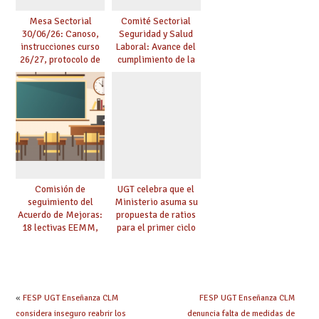
Mesa Sectorial
Comité Sectorial
30/06/26: Canoso,
Seguridad y Salud
instrucciones curso
Laboral: Avance del
26/27, protocolo de
cumplimiento de la
agresiones.
planificación de la
actividad preventiva
Comisión de
UGT celebra que el
seguimiento del
Ministerio asuma su
Acuerdo de Mejoras:
propuesta de ratios
18 lectivas EEMM,
para el primer ciclo
canoso, reducción
de Infantil y pide
mayores 55 y pilotaje
extender la misma
en centros
ambición al resto de
tensionados
etapas
«
FESP UGT Enseñanza CLM
FESP UGT Enseñanza CLM
considera inseguro reabrir los
denuncia falta de medidas de