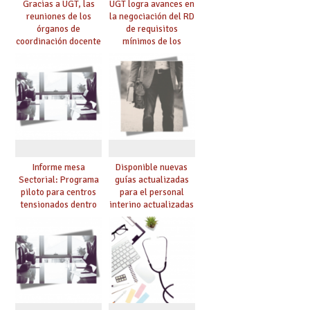
Gracias a UGT, las
UGT logra avances en
reuniones de los
la negociación del RD
órganos de
de requisitos
coordinación docente
mínimos de los
se pueden celebrar
centros educativos y
de manera
exige al Ministerio
telemática, sin exigir
que los compromisos
presencialidad en el
se materialicen con
centro
la mayor agilidad
posible
Informe mesa
Disponible nuevas
Sectorial: Programa
guías actualizadas
piloto para centros
para el personal
tensionados dentro
interino actualizadas
del marco del
para el curso 26/27
Acuerdo de Mejoras y
evaluación del curso
25/26