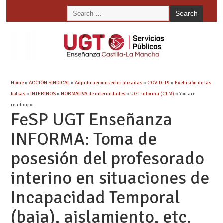
Home
»
ACCIÓN SINDICAL
»
Adjudicaciones centralizadas
»
COVID-19
»
Exclusión de las
bolsas
»
INTERINOS
»
NORMATIVA de interinidades
»
UGT informa (CLM)
» You are
reading »
FeSP UGT Enseñanza
INFORMA: Toma de
posesión del profesorado
interino en situaciones de
Incapacidad Temporal
(baja), aislamiento, etc.