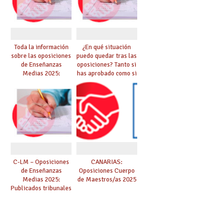
Toda la información
¿En qué situación
sobre las oposiciones
puedo quedar tras las
de Enseñanzas
oposiciones? Tanto si
Medias 2025:
has aprobado como si
PUBLICADO LISTADO
te quedas en bolsa,
DEFINITIVO DE
te lo explicamos todo
ASPIRANTES
aquí
SELECCIONADOS
C-LM – Oposiciones
CANARIAS:
de Enseñanzas
Oposiciones Cuerpo
Medias 2025:
de Maestros/as 2025
Publicados tribunales
y sedes. CONSULTA
AQUÍ TU TRIBUNAL.
Las pruebas se