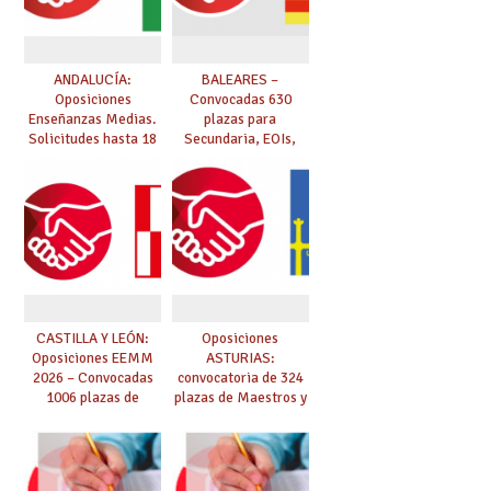
ANDALUCÍA:
BALEARES –
Oposiciones
Convocadas 630
Enseñanzas Medias.
plazas para
Solicitudes hasta 18
Secundaria, EOIs,
de marzo.
Maestros,
Conservatorios y FP
CASTILLA Y LEÓN:
Oposiciones
Oposiciones EEMM
ASTURIAS:
2026 – Convocadas
convocatoria de 324
1006 plazas de
plazas de Maestros y
Secundaria, EOIs y
10 plazas de
Conservatorios
Catedráticos de
(solicitudes del 15 de
Música y Artes
enero al 4 de febrero)
Escénicas