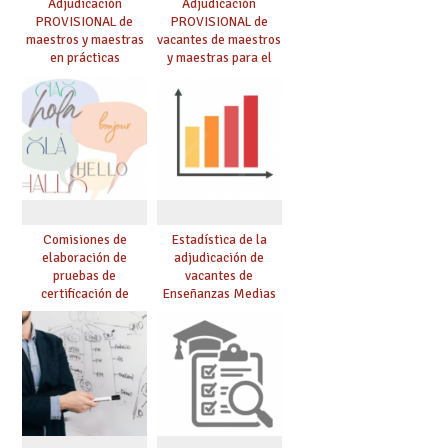
Adjudicación
Adjudicación
PROVISIONAL de
PROVISIONAL de
maestros y maestras
vacantes de maestros
en prácticas
y maestras para el
curso 26-27
Comisiones de
Estadística de la
elaboración de
adjudicación de
pruebas de
vacantes de
certificación de
Enseñanzas Medias
competencia
para el curso 26/27
lingüística: publicada
resolución definitiva