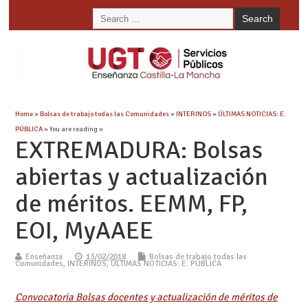
Home
»
Bolsas de trabajo todas las Comunidades
»
INTERINOS
»
ÚLTIMAS NOTICIAS: E.
PÚBLICA
» You are reading »
EXTREMADURA: Bolsas
abiertas y actualización
de méritos. EEMM, FP,
EOI, MyAAEE
Enseñanza
13/02/2018
Bolsas de trabajo todas las
Comunidades
,
INTERINOS
,
ÚLTIMAS NOTICIAS: E. PÚBLICA
Convocatoria Bolsas docentes y actualización de méritos de