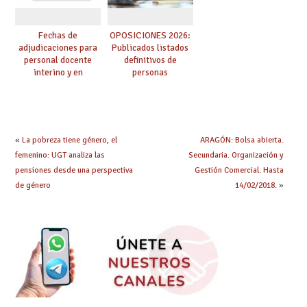
Fechas de
OPOSICIONES 2026:
adjudicaciones para
Publicados listados
personal docente
definitivos de
interino y en
personas
prácticas: todo lo que
seleccionadas. ¿Qué
debes saber
hacer ahora si he
obtenido plaza?
«
La pobreza tiene género, el
ARAGÓN: Bolsa abierta.
femenino: UGT analiza las
Secundaria. Organización y
pensiones desde una perspectiva
Gestión Comercial. Hasta
de género
14/02/2018.
»