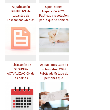
Adjudicación
Oposiciones
DEFINITIVA de
Inspección 2026:
vacantes de
Publicada resolución
Enseñanzas Medias
por la que se nombra
para el curso 26-27
funcionarios/as en
prácticas, se regulan
dichas prácticas y se
convoca acto público
de adjudicación
Publicación de
Oposiciones Cuerpo
SEGUNDA
de Maestros 2026:
ACTUALIZACIÓN de
Publicado listado de
las bolsas
personas que
provisionales de
adquieren nueva
Cuerpo de Maestros
especialidad
de especialidades
convocadas a
oposición