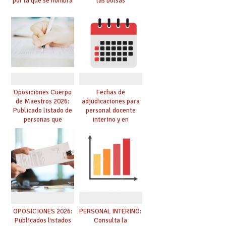
por la que se nombra
las bolsas
funcionarios/as en
provisionales de
prácticas, se regulan
Cuerpo de Maestros
dichas prácticas y se
de especialidades
convoca acto público
convocadas a
de adjudicación
oposición
Oposiciones Cuerpo
Fechas de
de Maestros 2026:
adjudicaciones para
Publicado listado de
personal docente
personas que
interino y en
adquieren nueva
prácticas: todo lo que
especialidad
debes saber
OPOSICIONES 2026:
PERSONAL INTERINO:
Publicados listados
Consulta la