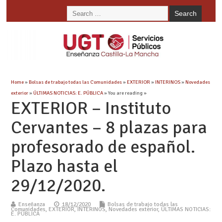
Home
»
Bolsas de trabajo todas las Comunidades
»
EXTERIOR
»
INTERINOS
»
Novedades
exterior
»
ÚLTIMAS NOTICIAS: E. PÚBLICA
» You are reading »
EXTERIOR – Instituto
Cervantes – 8 plazas para
profesorado de español.
Plazo hasta el
29/12/2020.
Enseñanza
18/12/2020
Bolsas de trabajo todas las
Comunidades
,
EXTERIOR
,
INTERINOS
,
Novedades exterior
,
ÚLTIMAS NOTICIAS:
E. PÚBLICA