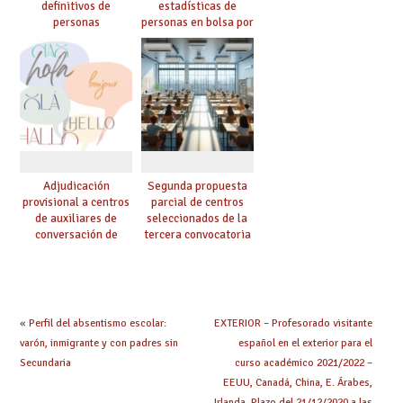
definitivos de
estadísticas de
personas
personas en bolsa por
seleccionadas. ¿Qué
cuerpo, especialidad
hacer ahora si he
y tipo de bolsa para
obtenido plaza?
el curso 26/27
Adjudicación
Segunda propuesta
provisional a centros
parcial de centros
de auxiliares de
seleccionados de la
conversación de
tercera convocatoria
inglés y francés
de ayudas del Plan de
climatización en
colegios
«
Perfil del absentismo escolar:
EXTERIOR – Profesorado visitante
varón, inmigrante y con padres sin
español en el exterior para el
Secundaria
curso académico 2021/2022 –
EEUU, Canadá, China, E. Árabes,
Irlanda. Plazo del 21/12/2020 a las