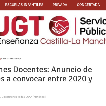
ESCUELAS INFANTILES
PRIVADA
CONCERTADA
]
» You are reading »
nes Docentes: Anuncio de
s a convocar entre 2020 y
S
,
Oposiciones todas CCAA [histórico]