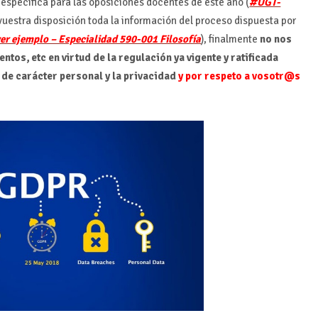
específica para las oposiciones docentes de este año (
#UGT-
 vuestra disposición toda la información del proceso dispuesta por
er ejemplo – Especialidad 590-001 Filosofía
), finalmente
no nos
ntos, etc en virtud de la regulación ya vigente y ratificada
 de carácter personal y la privacidad
y por respeto a vosotr@s