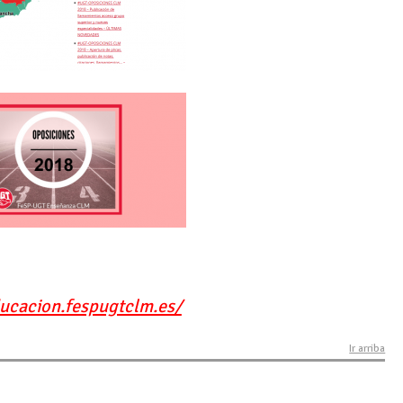
ducacion.fespugtclm.es/
Ir arriba