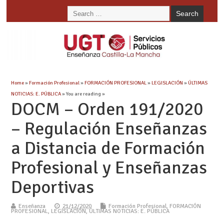
Home
»
Formación Profesional
»
FORMACIÓN PROFESIONAL
»
LEGISLACIÓN
»
ÚLTIMAS
NOTICIAS: E. PÚBLICA
» You are reading »
DOCM – Orden 191/2020
– Regulación Enseñanzas
a Distancia de Formación
Profesional y Enseñanzas
Deportivas
Enseñanza
21/12/2020
Formación Profesional
,
FORMACIÓN
PROFESIONAL
,
LEGISLACIÓN
,
ÚLTIMAS NOTICIAS: E. PÚBLICA