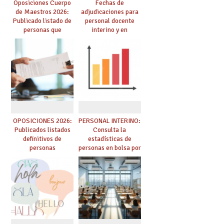
Oposiciones Cuerpo
Fechas de
de Maestros 2026:
adjudicaciones para
Publicado listado de
personal docente
personas que
interino y en
adquieren nueva
prácticas: todo lo que
especialidad
debes saber
OPOSICIONES 2026:
PERSONAL INTERINO:
Publicados listados
Consulta la
definitivos de
estadísticas de
personas
personas en bolsa por
seleccionadas. ¿Qué
cuerpo, especialidad
hacer ahora si he
y tipo de bolsa para
obtenido plaza?
el curso 26/27