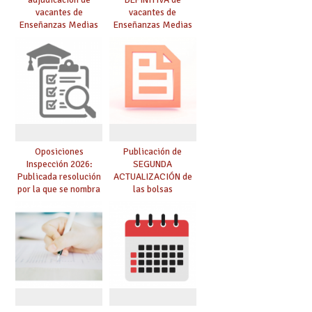
vacantes de
vacantes de
Enseñanzas Medias
Enseñanzas Medias
para el curso 26/27
para el curso 26-27
Oposiciones
Publicación de
Inspección 2026:
SEGUNDA
Publicada resolución
ACTUALIZACIÓN de
por la que se nombra
las bolsas
funcionarios/as en
provisionales de
prácticas, se regulan
Cuerpo de Maestros
dichas prácticas y se
de especialidades
convoca acto público
convocadas a
de adjudicación
oposición