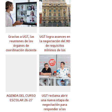
Gracias a UGT, las
UGT logra avances en
reuniones de los
la negociación del RD
órganos de
de requisitos
coordinación docente
mínimos de los
se pueden celebrar
centros educativos y
de manera
exige al Ministerio
telemática, sin exigir
que los compromisos
presencialidad en el
se materialicen con
centro
la mayor agilidad
posible
AGENDA DEL CURSO
UGT reclama abrir
ESCOLAR 26-27
una nueva etapa de
negociación para
responder a los