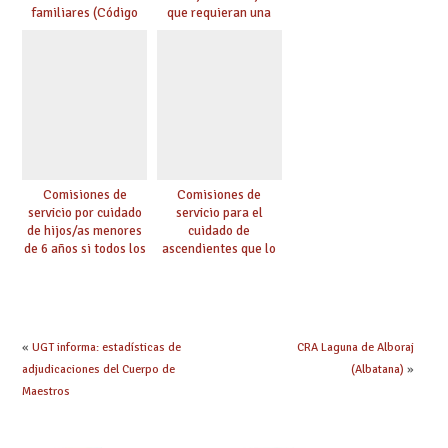
familiares (Código
que requieran una
0146)
especial atención
(Código 0147)
Comisiones de
Comisiones de
servicio por cuidado
servicio para el
de hijos/as menores
cuidado de
de 6 años si todos los
ascendientes que lo
progenitores
requieran por razón
trabajan a al menos
de edad y se
75 km (Código 0144)
encuentren a cargo
(Código 0145)
«
UGT informa: estadísticas de
CRA Laguna de Alboraj
adjudicaciones del Cuerpo de
(Albatana)
»
Maestros