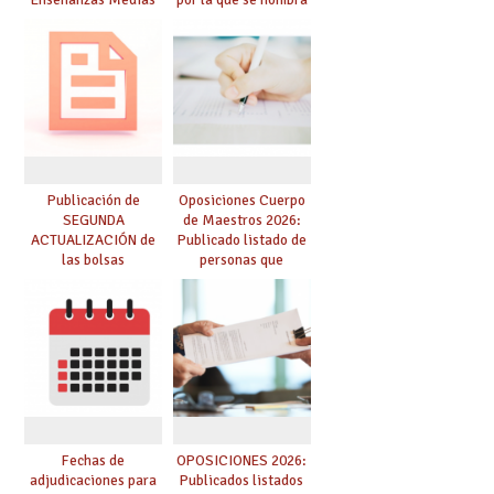
para el curso 26-27
funcionarios/as en
prácticas, se regulan
dichas prácticas y se
convoca acto público
de adjudicación
Publicación de
Oposiciones Cuerpo
SEGUNDA
de Maestros 2026:
ACTUALIZACIÓN de
Publicado listado de
las bolsas
personas que
provisionales de
adquieren nueva
Cuerpo de Maestros
especialidad
de especialidades
convocadas a
oposición
Fechas de
OPOSICIONES 2026:
adjudicaciones para
Publicados listados