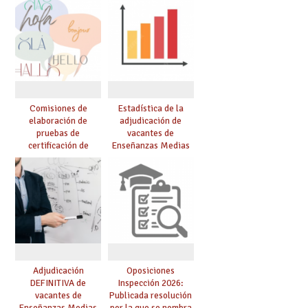
Comisiones de
Estadística de la
elaboración de
adjudicación de
pruebas de
vacantes de
certificación de
Enseñanzas Medias
competencia
para el curso 26/27
lingüística: publicada
resolución definitiva
Adjudicación
Oposiciones
DEFINITIVA de
Inspección 2026:
vacantes de
Publicada resolución
Enseñanzas Medias
por la que se nombra