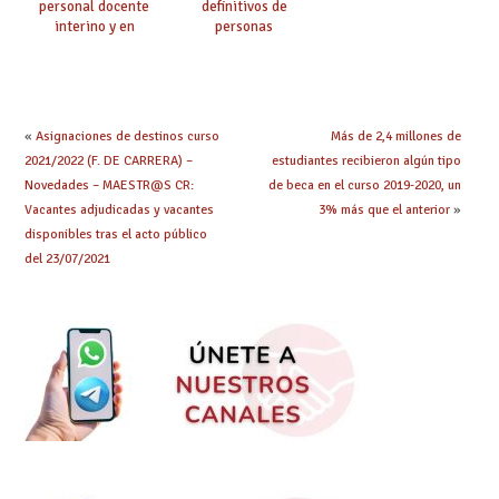
personal docente
definitivos de
interino y en
personas
prácticas: todo lo que
seleccionadas. ¿Qué
debes saber
hacer ahora si he
obtenido plaza?
«
Asignaciones de destinos curso
Más de 2,4 millones de
2021/2022 (F. DE CARRERA) –
estudiantes recibieron algún tipo
Novedades – MAESTR@S CR:
de beca en el curso 2019-2020, un
Vacantes adjudicadas y vacantes
3% más que el anterior
»
disponibles tras el acto público
del 23/07/2021