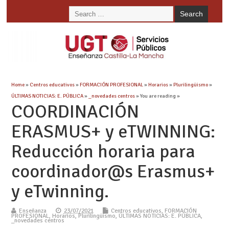
Home
»
Centros educativos
»
FORMACIÓN PROFESIONAL
»
Horarios
»
Plurilingüismo
»
ÚLTIMAS NOTICIAS: E. PÚBLICA
»
_novedades centros
» You are reading »
COORDINACIÓN
ERASMUS+ y eTWINNING:
Reducción horaria para
coordinador@s Erasmus+
y eTwinning.
Enseñanza
23/07/2021
Centros educativos
,
FORMACIÓN
PROFESIONAL
,
Horarios
,
Plurilingüismo
,
ÚLTIMAS NOTICIAS: E. PÚBLICA
,
_novedades centros