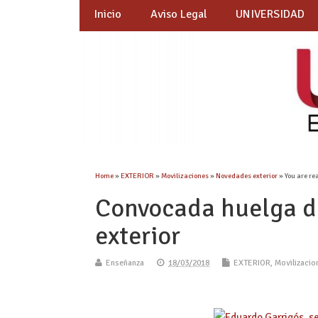
Inicio
Aviso Legal
UNIVERSIDAD
Home
»
EXTERIOR
»
Movilizaciones
»
Novedades exterior
» You are re
Convocada huelga de
exterior
Enseñanza
18/03/2018
EXTERIOR
,
Movilizacio