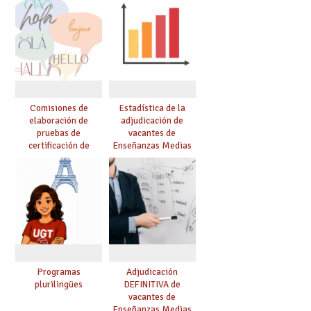
Comisiones de
Estadística de la
elaboración de
adjudicación de
pruebas de
vacantes de
certificación de
Enseñanzas Medias
competencia
para el curso 26/27
lingüística: publicada
resolución definitiva
Programas
Adjudicación
plurilingües
DEFINITIVA de
vacantes de
Enseñanzas Medias