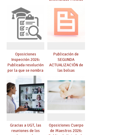
para el curso 26-27
Oposiciones
Publicación de
Inspección 2026:
SEGUNDA
Publicada resolución
ACTUALIZACIÓN de
por la que se nombra
las bolsas
funcionarios/as en
provisionales de
prácticas, se regulan
Cuerpo de Maestros
dichas prácticas y se
de especialidades
convoca acto público
convocadas a
de adjudicación
oposición
Gracias a UGT, las
Oposiciones Cuerpo
reuniones de los
de Maestros 2026: