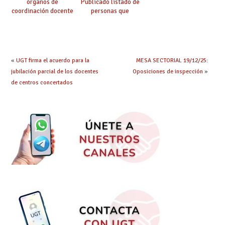
órganos de
Publicado listado de
coordinación docente
personas que
se pueden celebrar
adquieren nueva
de manera
especialidad
telemática, sin exigir
presencialidad en el
centro
«
UGT firma el acuerdo para la
MESA SECTORIAL 19/12/25:
jubilación parcial de los docentes
Oposiciones de inspección
»
de centros concertados