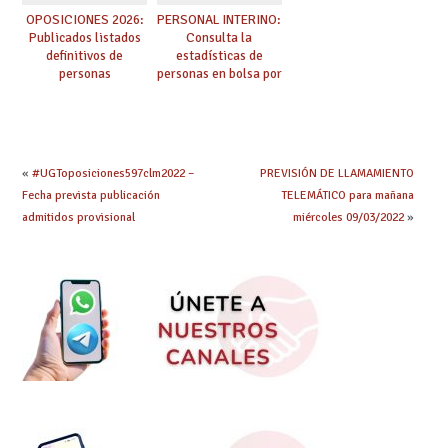
OPOSICIONES 2026:
PERSONAL INTERINO:
Publicados listados
Consulta la
definitivos de
estadísticas de
personas
personas en bolsa por
seleccionadas. ¿Qué
cuerpo, especialidad
hacer ahora si he
y tipo de bolsa para
obtenido plaza?
el curso 26/27
«
#UGToposiciones597clm2022 –
PREVISIÓN DE LLAMAMIENTO
Fecha prevista publicación
TELEMÁTICO para mañana
admitidos provisional
miércoles 09/03/2022
»