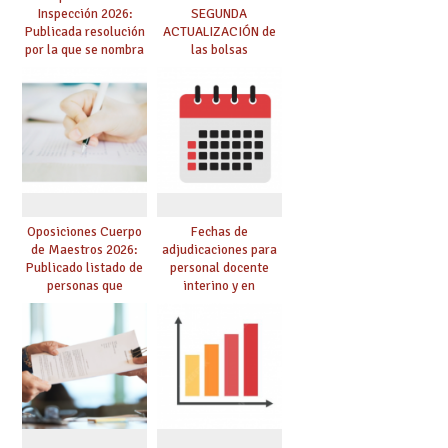
Inspección 2026:
SEGUNDA
Publicada resolución
ACTUALIZACIÓN de
por la que se nombra
las bolsas
funcionarios/as en
provisionales de
prácticas, se regulan
Cuerpo de Maestros
dichas prácticas y se
de especialidades
convoca acto público
convocadas a
de adjudicación
oposición
Oposiciones Cuerpo
Fechas de
de Maestros 2026:
adjudicaciones para
Publicado listado de
personal docente
personas que
interino y en
adquieren nueva
prácticas: todo lo que
especialidad
debes saber