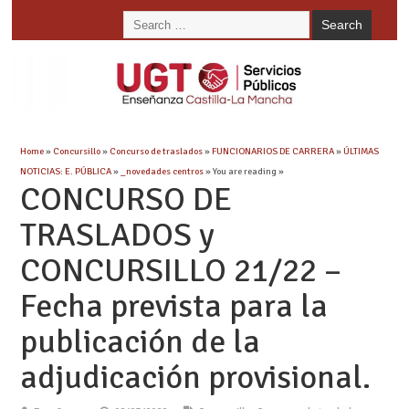
Home
»
Concursillo
»
Concurso de traslados
»
FUNCIONARIOS DE CARRERA
»
ÚLTIMAS
NOTICIAS: E. PÚBLICA
»
_novedades centros
» You are reading »
CONCURSO DE
TRASLADOS y
CONCURSILLO 21/22 –
Fecha prevista para la
publicación de la
adjudicación provisional.