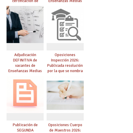
certificación de
Enseñanzas Medias
competencia
para el curso 26/27
lingüística: publicada
resolución definitiva
Adjudicación
Oposiciones
DEFINITIVA de
Inspección 2026:
vacantes de
Publicada resolución
Enseñanzas Medias
por la que se nombra
para el curso 26-27
funcionarios/as en
prácticas, se regulan
dichas prácticas y se
convoca acto público
de adjudicación
Publicación de
Oposiciones Cuerpo
SEGUNDA
de Maestros 2026: