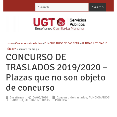
Home
»
Concurso de traslados
»
FUNCIONARIOS DE CARRERA
»
ÚLTIMAS NOTICIAS: E.
PÚBLICA
» You are reading »
CONCURSO DE
TRASLADOS 2019/2020 –
Plazas que no son objeto
de concurso
Enseñanza
04/03/2020
Concurso de traslados
,
FUNCIONARIOS
DE CARRERA
,
ÚLTIMAS NOTICIAS: E. PÚBLICA