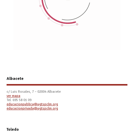
Albacete
c/ Luis Rosales, 7 – 02004 Albacete
ver mapa
Tel. 695 58 01 09
educacionpublica@ugtspclm.org
educacionprivada@ugtspclm.org
Toledo