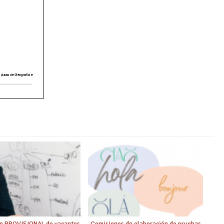
ón PROVISIONAL de vacantes
Comisiones de elaboración de pruebas