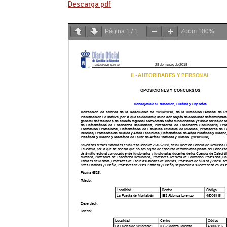
Descarga pdf
Página
1
/
1
Zoom
100%