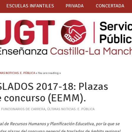
ESCUELAS INFANTILES
PRIVADA
CONCERTADA
MAS NOTICIAS: E. PÚBLICA
» You are reading »
ADOS 2017-18: Plazas
e concurso (EEMM).
,
FUNCIONARIOS DE CARRERA
,
ÚLTIMAS NOTICIAS: E. PÚBLICA
ral de Recursos Humanos y Planificación Educativa, por la que se
das plazas del concurso general de traslados de ámbito regional