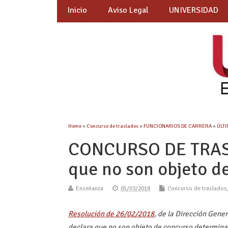
Inicio
Aviso Legal
UNIVERSIDAD
Home
»
Concurso de traslados
»
FUNCIONARIOS DE CARRERA
»
ÚLTI
CONCURSO DE TRASL
que no son objeto d
Enseñanza
05/03/2018
Concurso de traslados
Resolución de 26/02/2018
, de la Dirección Gene
declara que no son objeto de concurso determina