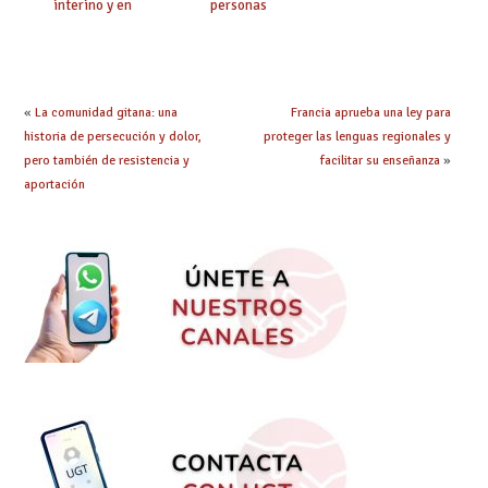
interino y en
personas
prácticas: todo lo que
seleccionadas. ¿Qué
debes saber
hacer ahora si he
obtenido plaza?
«
La comunidad gitana: una
Francia aprueba una ley para
historia de persecución y dolor,
proteger las lenguas regionales y
pero también de resistencia y
facilitar su enseñanza
»
aportación