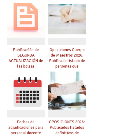
prácticas, se regulan
dichas prácticas y se
convoca acto público
de adjudicación
Publicación de
Oposiciones Cuerpo
SEGUNDA
de Maestros 2026:
ACTUALIZACIÓN de
Publicado listado de
las bolsas
personas que
provisionales de
adquieren nueva
Cuerpo de Maestros
especialidad
de especialidades
convocadas a
oposición
Fechas de
OPOSICIONES 2026:
adjudicaciones para
Publicados listados
personal docente
definitivos de