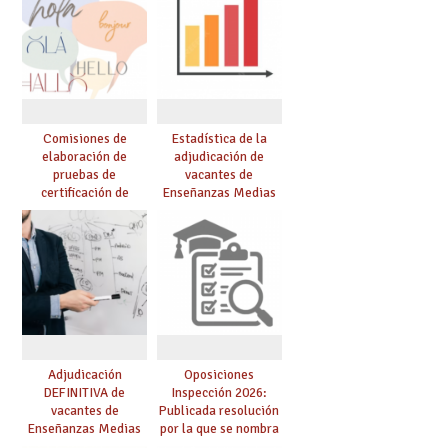
Comisiones de
Estadística de la
elaboración de
adjudicación de
pruebas de
vacantes de
certificación de
Enseñanzas Medias
competencia
para el curso 26/27
lingüística: publicada
resolución definitiva
Adjudicación
Oposiciones
DEFINITIVA de
Inspección 2026:
vacantes de
Publicada resolución
Enseñanzas Medias
por la que se nombra
para el curso 26-27
funcionarios/as en