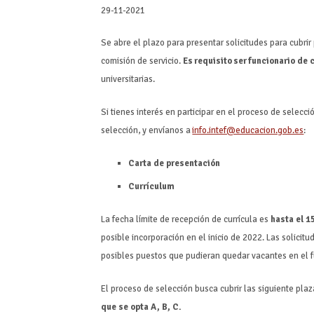
29-11-2021
Se abre el plazo para presentar solicitudes para cubri
comisión de servicio.
Es requisito ser funcionario de
universitarias.
Si tienes interés en participar en el proceso de selecc
selección, y envíanos a
info.intef@educacion.gob.es
:
Carta de presentación
Currículum
La fecha límite de recepción de currícula es
hasta el 1
posible incorporación en el inicio de 2022. Las solicit
posibles puestos que pudieran quedar vacantes en el f
El proceso de selección busca cubrir las siguiente pla
que se opta A, B, C.