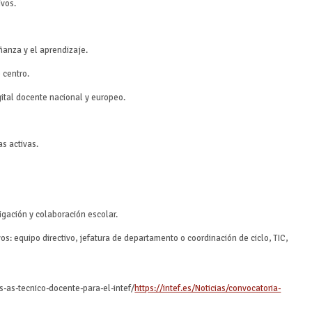
ivos.
ñanza y el aprendizaje.
 centro.
ital docente nacional y europeo.
s activas.
igación y colaboración escolar.
: equipo directivo, jefatura de departamento o coordinación de ciclo, TIC,
s-as-tecnico-docente-para-el-intef/
https://intef.es/Noticias/convocatoria-