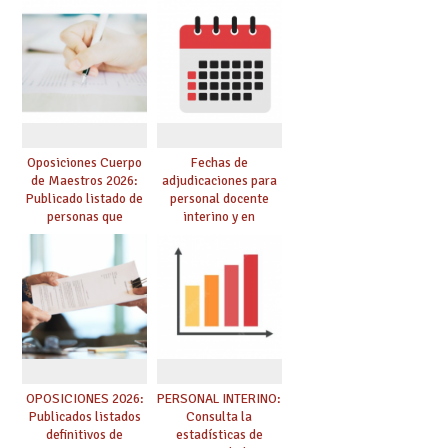
prácticas, se regulan
Cuerpo de Maestros
dichas prácticas y se
de especialidades
convoca acto público
convocadas a
de adjudicación
oposición
Oposiciones Cuerpo
Fechas de
de Maestros 2026:
adjudicaciones para
Publicado listado de
personal docente
personas que
interino y en
adquieren nueva
prácticas: todo lo que
especialidad
debes saber
OPOSICIONES 2026:
PERSONAL INTERINO:
Publicados listados
Consulta la
definitivos de
estadísticas de