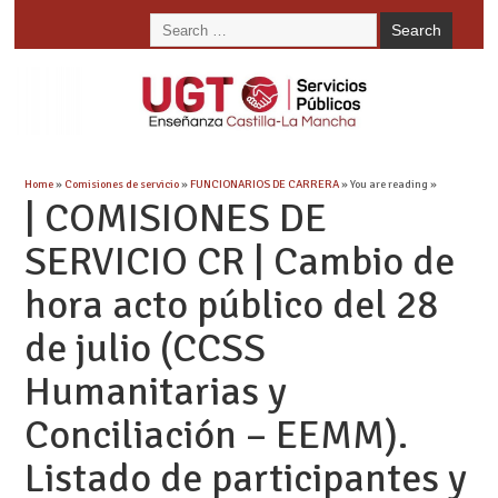
Home
»
Comisiones de servicio
»
FUNCIONARIOS DE CARRERA
» You are reading »
| COMISIONES DE
SERVICIO CR | Cambio de
hora acto público del 28
de julio (CCSS
Humanitarias y
Conciliación – EEMM).
Listado de participantes y