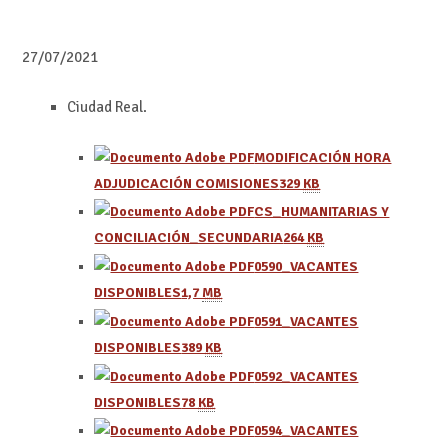
27/07/2021
Ciudad Real.
MODIFICACIÓN HORA
ADJUDICACIÓN COMISIONES
329
KB
CS_HUMANITARIAS Y
CONCILIACIÓN_SECUNDARIA
264
KB
0590_VACANTES
DISPONIBLES
1,7
MB
0591_VACANTES
DISPONIBLES
389
KB
0592_VACANTES
DISPONIBLES
78
KB
0594_VACANTES