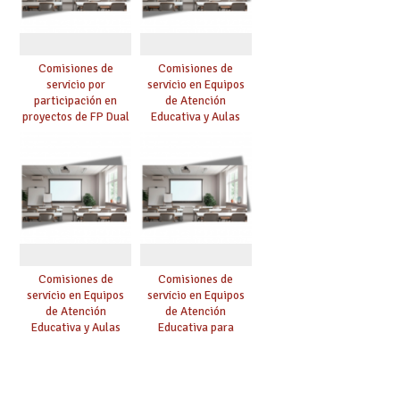
Consejería de
Educación (Código
2517): publicada
adjudicación
Comisiones de
Comisiones de
servicio por
servicio en Equipos
participación en
de Atención
proyectos de FP Dual
Educativa y Aulas
intensiva (Código
abiertas
2511): publicada
especializadas para
adjudicación
el alumnado con
Trastorno del
Espectro Autista
(Código 2512):
publicada
adjudicación
Comisiones de
Comisiones de
servicio en Equipos
servicio en Equipos
de Atención
de Atención
Educativa y Aulas
Educativa para
abiertas
alumnado con
especializadas para
discapacidad visual
el alumnado con
grave o ceguera
Trastorno del
(Código 2503):