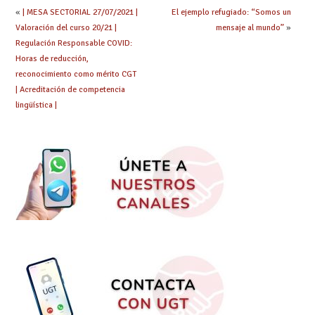
Espectro Autista
maestros/as
«
| MESA SECTORIAL 27/07/2021 |
El ejemplo refugiado: “Somos un
(Código 2512).
adjudicados/as
Valoración del curso 20/21 |
mensaje al mundo”
»
Regulación Responsable COVID:
Horas de reducción,
reconocimiento como mérito CGT
| Acreditación de competencia
lingüística |