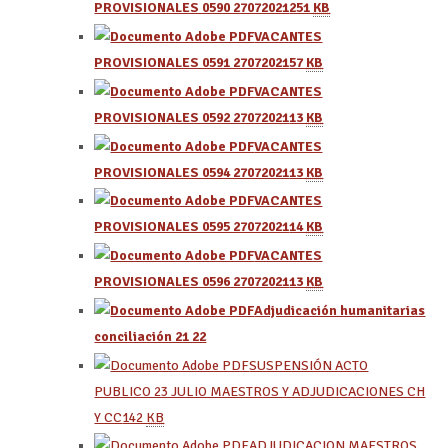
PROVISIONALES 0590 27072021
251
KB
VACANTES
PROVISIONALES 0591 27072021
57
KB
VACANTES
PROVISIONALES 0592 27072021
13
KB
VACANTES
PROVISIONALES 0594 27072021
13
KB
VACANTES
PROVISIONALES 0595 27072021
14
KB
VACANTES
PROVISIONALES 0596 27072021
13
KB
Adjudicación humanitarias
conciliación 21 22
SUSPENSIÓN ACTO
PUBLICO 23 JULIO MAESTROS Y ADJUDICACIONES CH
Y CC
142
KB
ADJUDICACION MAESTROS