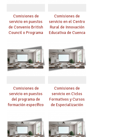
Comisiones de
Comisiones de
servicio en puestos
servicio en el Centro
de Convenio British
Rural de Innovación
Council o Programa
Educativa de Cuenca
Bachibac (Códigos
[CRIEC] (Código
2515 y 2516):
1403): publicada
resultado tercera
adjudicación
convocatoria British
en CEIPs
Comisiones de
Comisiones de
servicio en puestos
servicio en Ciclos
del programa de
Formativos y Cursos
formación específico
de Especialización
en virtud de convenio
(Código 2115):
entre el Ministerio
publicada
de Defensa, el
adjudicación
Ministerio de
Educación y la