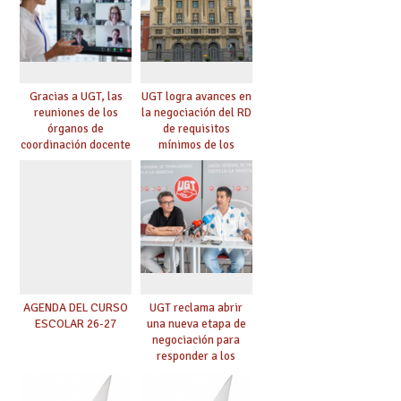
Gracias a UGT, las
UGT logra avances en
reuniones de los
la negociación del RD
órganos de
de requisitos
coordinación docente
mínimos de los
se pueden celebrar
centros educativos y
de manera
exige al Ministerio
telemática, sin exigir
que los compromisos
presencialidad en el
se materialicen con
centro
la mayor agilidad
posible
AGENDA DEL CURSO
UGT reclama abrir
ESCOLAR 26-27
una nueva etapa de
negociación para
responder a los
nuevos desafíos de la
educación