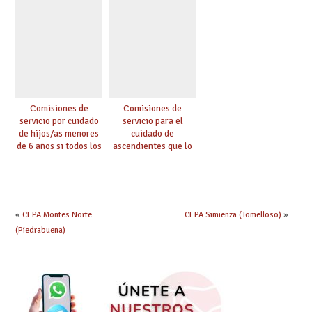
(Código 0147)
Comisiones de
Comisiones de
servicio por cuidado
servicio para el
de hijos/as menores
cuidado de
de 6 años si todos los
ascendientes que lo
progenitores
requieran por razón
trabajan a al menos
de edad y se
75 km (Código 0144)
encuentren a cargo
(Código 0145)
«
CEPA Montes Norte
CEPA Simienza (Tomelloso)
»
(Piedrabuena)