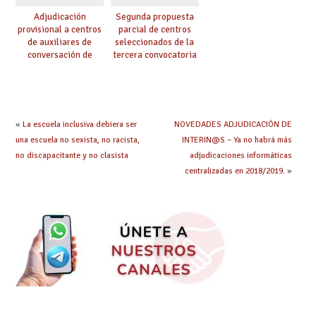
Adjudicación
Segunda propuesta
provisional a centros
parcial de centros
de auxiliares de
seleccionados de la
conversación de
tercera convocatoria
inglés y francés
de ayudas del Plan de
climatización en
colegios
«
La escuela inclusiva debiera ser
NOVEDADES ADJUDICACIÓN DE
una escuela no sexista, no racista,
INTERIN@S – Ya no habrá más
no discapacitante y no clasista
adjudicaciones informáticas
centralizadas en 2018/2019.
»