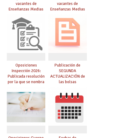
vacantes de
vacantes de
Enseñanzas Medias
Enseñanzas Medias
para el curso 26/27
para el curso 26-27
Oposiciones
Publicación de
Inspección 2026:
SEGUNDA
Publicada resolución
ACTUALIZACIÓN de
por la que se nombra
las bolsas
funcionarios/as en
provisionales de
prácticas, se regulan
Cuerpo de Maestros
dichas prácticas y se
de especialidades
convoca acto público
convocadas a
de adjudicación
oposición
Oposiciones Cuerpo
Fechas de