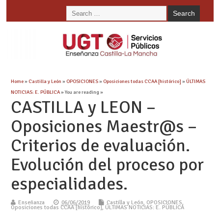
Home
»
Castilla y León
»
OPOSICIONES
»
Oposiciones todas CCAA [histórico]
»
ÚLTIMAS
NOTICIAS: E. PÚBLICA
» You are reading »
CASTILLA y LEON –
Oposiciones Maestr@s –
Criterios de evaluación.
Evolución del proceso por
especialidades.
Enseñanza
06/06/2019
Castilla y León
,
OPOSICIONES
,
Oposiciones todas CCAA [histórico]
,
ÚLTIMAS NOTICIAS: E. PÚBLICA