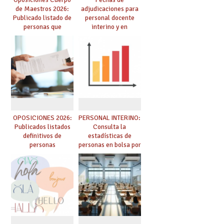
de Maestros 2026:
adjudicaciones para
Publicado listado de
personal docente
personas que
interino y en
adquieren nueva
prácticas: todo lo que
especialidad
debes saber
OPOSICIONES 2026:
PERSONAL INTERINO:
Publicados listados
Consulta la
definitivos de
estadísticas de
personas
personas en bolsa por
seleccionadas. ¿Qué
cuerpo, especialidad
hacer ahora si he
y tipo de bolsa para
obtenido plaza?
el curso 26/27