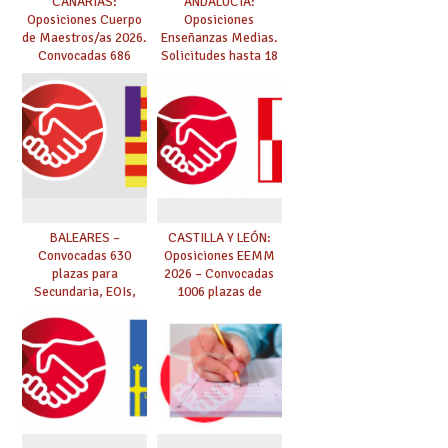
CANARIAS:
ANDALUCÍA:
Oposiciones Cuerpo
Oposiciones
de Maestros/as 2026.
Enseñanzas Medias.
Convocadas 686
Solicitudes hasta 18
plazas. Solicitudes
de marzo.
del 26 de marzo al 24
de abril.
BALEARES –
CASTILLA Y LEÓN:
Convocadas 630
Oposiciones EEMM
plazas para
2026 – Convocadas
Secundaria, EOIs,
1006 plazas de
Maestros,
Secundaria, EOIs y
Conservatorios y FP
Conservatorios
(solicitudes del 15 de
enero al 4 de febrero)