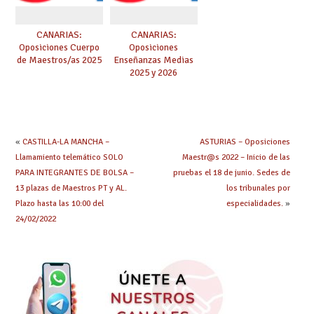
CANARIAS:
CANARIAS:
Oposiciones Cuerpo
Oposiciones
de Maestros/as 2025
Enseñanzas Medias
2025 y 2026
«
CASTILLA-LA MANCHA –
ASTURIAS – Oposiciones
Llamamiento telemático SOLO
Maestr@s 2022 – Inicio de las
PARA INTEGRANTES DE BOLSA –
pruebas el 18 de junio. Sedes de
13 plazas de Maestros PT y AL.
los tribunales por
Plazo hasta las 10:00 del
especialidades.
»
24/02/2022