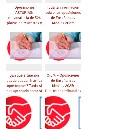
Oposiciones
Toda la información
ASTURIAS:
sobre las oposiciones
convocatoria de 324
de Enseñanzas
plazas de Maestros y
Medias 2025:
10 plazas de
PUBLICADO LISTADO
Catedráticos de
DEFINITIVO DE
Música y Artes
ASPIRANTES
Escénicas
SELECCIONADOS
¿En qué situación
C-LM – Oposiciones
puedo quedar tras las
de Enseñanzas
oposiciones? Tanto si
Medias 2025:
has aprobado como si
Publicados tribunales
te quedas en bolsa,
y sedes. CONSULTA
te lo explicamos todo
AQUÍ TU TRIBUNAL.
aquí
Las pruebas se
iniciarán el 21 de
junio.