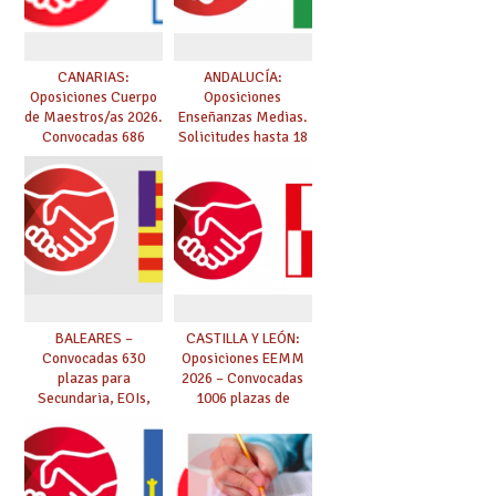
CANARIAS:
ANDALUCÍA:
Oposiciones Cuerpo
Oposiciones
de Maestros/as 2026.
Enseñanzas Medias.
Convocadas 686
Solicitudes hasta 18
plazas. Solicitudes
de marzo.
del 26 de marzo al 24
de abril.
BALEARES –
CASTILLA Y LEÓN:
Convocadas 630
Oposiciones EEMM
plazas para
2026 – Convocadas
Secundaria, EOIs,
1006 plazas de
Maestros,
Secundaria, EOIs y
Conservatorios y FP
Conservatorios
(solicitudes del 15 de
enero al 4 de febrero)