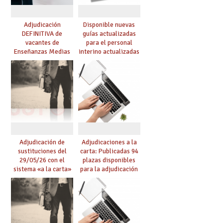
Adjudicación
Disponible nuevas
DEFINITIVA de
guías actualizadas
vacantes de
para el personal
Enseñanzas Medias
interino actualizadas
para el curso 26-27
para el curso 26/27
Adjudicación de
Adjudicaciones a la
sustituciones del
carta: Publicadas 94
29/05/26 con el
plazas disponibles
sistema «a la carta»
para la adjudicación
conseguido con el
de mañana y abierto
Acuerdo de Mejoras
plazo de solicitudes