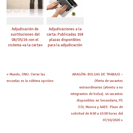
Adjudicación de
Adjudicaciones a la
sustituciones del
carta: Publicadas 168
08/05/26 con el
plazas disponibles
sistema «a la carta»
para la adjudicación
conseguido con el
de mañana y abierto
Acuerdo de Mejoras
plazo de solicitudes
«
Mundo, ONU: Cerrar las
ARAGÓN- BOLSAS DE TRABAJO –
escuelas es la «última opción»
Oferta de vacantes
extraordinarias (abierto a no
integrantes de bolsa). 44 vacantes
disponibles en Secundaria, FP,
EOI, Música y AAEE. Plazo de
solicitud de 8:00 a 10:00 horas del
07/10/2020
»