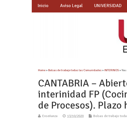
Inicio
Aviso Legal
UNIVERSIDAD
Home
»
Bolsas de trabajo todas las Comunidades
»
INTERINOS
» You 
CANTABRIA – Abiert
interinidad FP (Coci
de Procesos). Plazo
Enseñanza
13/10/2020
Bolsas de trabajo tod