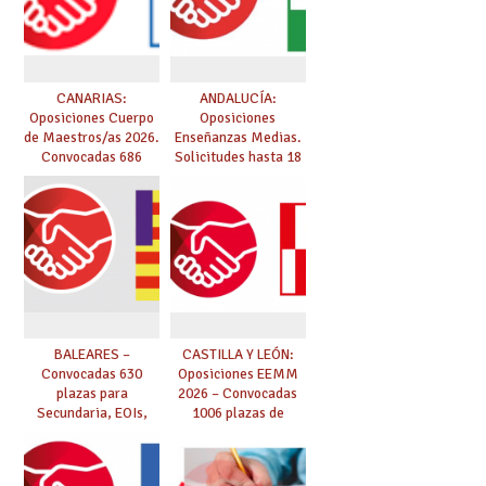
CANARIAS:
ANDALUCÍA:
Oposiciones Cuerpo
Oposiciones
de Maestros/as 2026.
Enseñanzas Medias.
Convocadas 686
Solicitudes hasta 18
plazas. Solicitudes
de marzo.
del 26 de marzo al 24
de abril.
BALEARES –
CASTILLA Y LEÓN:
Convocadas 630
Oposiciones EEMM
plazas para
2026 – Convocadas
Secundaria, EOIs,
1006 plazas de
Maestros,
Secundaria, EOIs y
Conservatorios y FP
Conservatorios
(solicitudes del 15 de