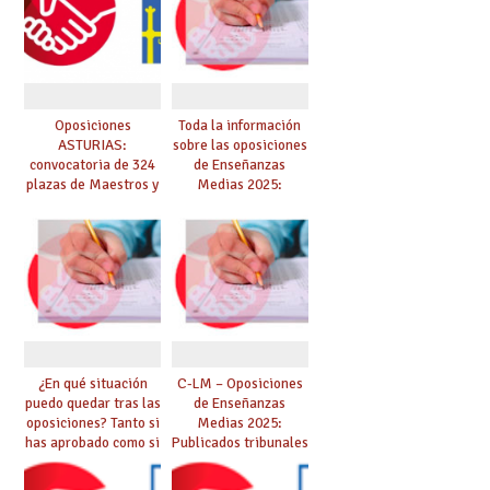
enero al 4 de febrero)
Oposiciones
Toda la información
ASTURIAS:
sobre las oposiciones
convocatoria de 324
de Enseñanzas
plazas de Maestros y
Medias 2025:
10 plazas de
PUBLICADO LISTADO
Catedráticos de
DEFINITIVO DE
Música y Artes
ASPIRANTES
Escénicas
SELECCIONADOS
¿En qué situación
C-LM – Oposiciones
puedo quedar tras las
de Enseñanzas
oposiciones? Tanto si
Medias 2025:
has aprobado como si
Publicados tribunales
te quedas en bolsa,
y sedes. CONSULTA
te lo explicamos todo
AQUÍ TU TRIBUNAL.