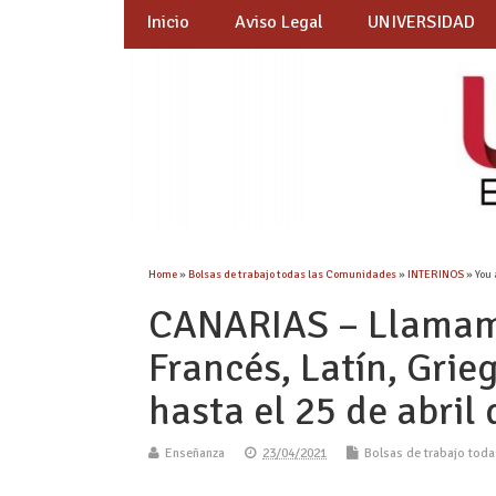
Inicio
Aviso Legal
UNIVERSIDAD
Home
»
Bolsas de trabajo todas las Comunidades
»
INTERINOS
» You 
CANARIAS – Llamami
Francés, Latín, Grie
hasta el 25 de abril
Enseñanza
23/04/2021
Bolsas de trabajo tod