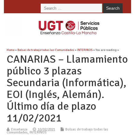
Home
»
Bolsas de trabajo todas las Comunidades
»
INTERINOS
» You are reading »
CANARIAS – Llamamiento
público 3 plazas
Secundaria (Informática),
EOI (Inglés, Alemán).
Último día de plazo
11/02/2021
Enseñanza
10/02/2021
Bolsas de trabajo todas las
Comunidades
,
INTERINOS