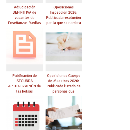
Adjudicación
Oposiciones
DEFINITIVA de
Inspección 2026:
vacantes de
Publicada resolución
Enseñanzas Medias
por la que se nombra
para el curso 26-27
funcionarios/as en
prácticas, se regulan
dichas prácticas y se
convoca acto público
de adjudicación
Publicación de
Oposiciones Cuerpo
SEGUNDA
de Maestros 2026:
ACTUALIZACIÓN de
Publicado listado de
las bolsas
personas que
provisionales de
adquieren nueva
Cuerpo de Maestros
especialidad
de especialidades
convocadas a
oposición