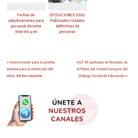
Fechas de
OPOSICIONES 2026:
adjudicaciones para
Publicados listados
personal docente
definitivos de
interino y en
personas
prácticas: todo lo que
seleccionadas. ¿Qué
debes saber
hacer ahora si he
obtenido plaza?
«
Instrucciones para la prueba
UGT SP participa en Bruselas en
externa para la obtención del
el Pleno del Comité Europeo del
título del Baccalauréat
Diálogo Social de Educación
»