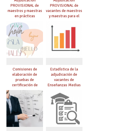
Adjudicación
Adjudicación
PROVISIONAL de
PROVISIONAL de
maestros y maestras
vacantes de maestros
en prácticas
y maestras para el
curso 26-27
Comisiones de
Estadística de la
elaboración de
adjudicación de
pruebas de
vacantes de
certificación de
Enseñanzas Medias
competencia
para el curso 26/27
lingüística: publicada
resolución definitiva