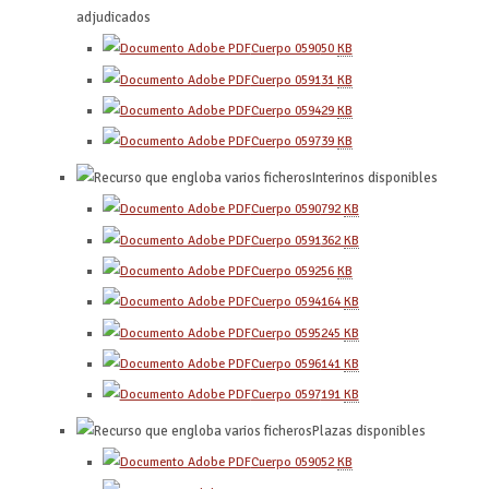
adjudicados
Cuerpo 0590
50
KB
Cuerpo 0591
31
KB
Cuerpo 0594
29
KB
Cuerpo 0597
39
KB
Interinos disponibles
Cuerpo 0590
792
KB
Cuerpo 0591
362
KB
Cuerpo 0592
56
KB
Cuerpo 0594
164
KB
Cuerpo 0595
245
KB
Cuerpo 0596
141
KB
Cuerpo 0597
191
KB
Plazas disponibles
Cuerpo 0590
52
KB