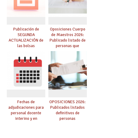
de adjudicación
Publicación de
Oposiciones Cuerpo
SEGUNDA
de Maestros 2026:
ACTUALIZACIÓN de
Publicado listado de
las bolsas
personas que
provisionales de
adquieren nueva
Cuerpo de Maestros
especialidad
de especialidades
convocadas a
oposición
Fechas de
OPOSICIONES 2026:
adjudicaciones para
Publicados listados
personal docente
definitivos de
interino y en
personas
prácticas: todo lo que
seleccionadas. ¿Qué
debes saber
hacer ahora si he
obtenido plaza?