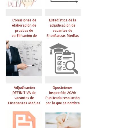
Comisiones de
Estadística de la
elaboración de
adjudicación de
pruebas de
vacantes de
certificación de
Enseñanzas Medias
competencia
para el curso 26/27
lingüística: publicada
resolución definitiva
Adjudicación
Oposiciones
DEFINITIVA de
Inspección 2026:
vacantes de
Publicada resolución
Enseñanzas Medias
por la que se nombra
para el curso 26-27
funcionarios/as en
prácticas, se regulan
dichas prácticas y se
convoca acto público