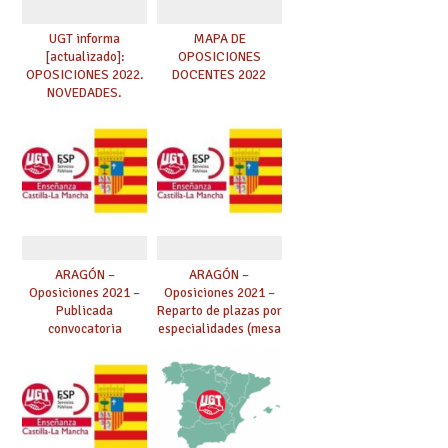
UGT informa
MAPA DE
[actualizado]:
OPOSICIONES
OPOSICIONES 2022.
DOCENTES 2022
NOVEDADES.
ARAGÓN –
ARAGÓN –
Oposiciones 2021 –
Oposiciones 2021 –
Publicada
Reparto de plazas por
convocatoria
especialidades (mesa
oposición. 452 plazas
sectorial
en Secundaria, FP,
25/11/2020)
AAPP y Diseño. Plazo
del 04 al 25/02/2021.