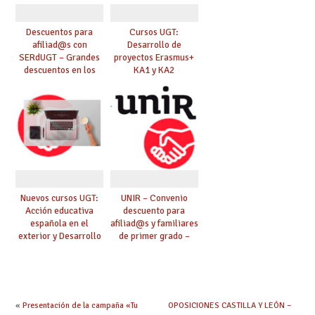
Descuentos para
Cursos UGT:
afiliad@s con
Desarrollo de
SERdUGT – Grandes
proyectos Erasmus+
descuentos en los
KA1 y KA2
mejores musicales
Nuevos cursos UGT:
UNIR – Convenio
Acción educativa
descuento para
española en el
afiliad@s y familiares
exterior y Desarrollo
de primer grado –
de proyectos
Descuentos en
Erasmus+ KA1 y KA2
Grados y Máster
23/24 – (Universidad
Internacional de la
Rioja).
«
Presentación de la campaña «Tu
OPOSICIONES CASTILLA Y LEÓN –