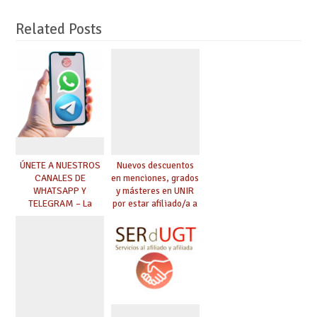
Related Posts
ÚNETE A NUESTROS
Nuevos descuentos
CANALES DE
en menciones, grados
WHATSAPP Y
y másteres en UNIR
TELEGRAM – La
por estar afiliado/a a
mejor información al
UGT
instante