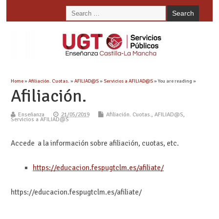
Home
»
Afiliación. Cuotas.
»
AFILIAD@S
»
Servicios a AFILIAD@S
» You are reading »
Afiliación.
Enseñanza
21/05/2019
Afiliación. Cuotas.
,
AFILIAD@S
,
Servicios a AFILIAD@S
Accede a la información sobre afiliación, cuotas, etc.
https://educacion.fespugtclm.es/afiliate/
https://educacion.fespugtclm.es/afiliate/