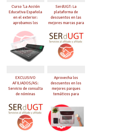
Curso ‘La Acción
SerdUGT: La
Educativa Española
plataforma de
en el exterior:
descuentos en las
aprobamos los
mejores marcas para
exámenes para
afiliadas y afiliados
obtener plaza en el
exterior’
EXCLUSIVO
Aprovecha los
AFILIADOS/AS:
descuentos en los
Servicio de consulta
mejores parques
de nóminas
temáticos para
afiliad@s con
SERdUGT – (Puy Du
Fou, Disneyland
París, Port Aventura,
Warner…)