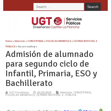
Home
»
Admisión
»
CONCERTADA
»
ESCUELAS INFANTILES
»
ÚLTIMAS NOTICIAS: E.
PÚBLICA
» You are reading »
Admisión de alumnado
para segundo ciclo de
Infantil, Primaria, ESO y
Bachillerato
UGT Enseñanza
05/03/2025
Admisión
,
CONCERTADA
,
ESCUELAS INFANTILES
,
ÚLTIMAS NOTICIAS: E. PÚBLICA