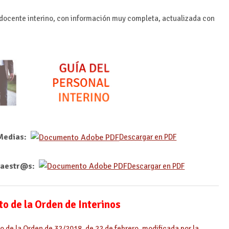
 docente interino, con información muy completa, actualizada con
 Medias:
Descargar en PDF
 Maestr@s:
Descargar en PDF
o de la Orden de Interinos
o de la Orden de 32/2018, de 22 de febrero, modificada por la