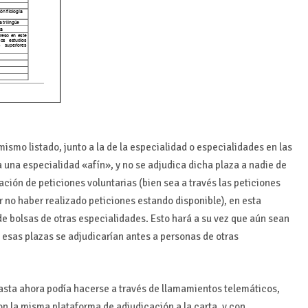
 mismo listado, junto a la de la especialidad o especialidades en las
 a una especialidad «afín», y no se adjudica dicha plaza a nadie de
ación de peticiones voluntarias (bien sea a través las peticiones
or no haber realizado peticiones estando disponible), en esta
e bolsas de otras especialidades. Esto hará a su vez que aún sean
e esas plazas se adjudicarían antes a personas de otras
 hasta ahora podía hacerse a través de llamamientos telemáticos,
 la misma plataforma de adjudicación a la carta, y con