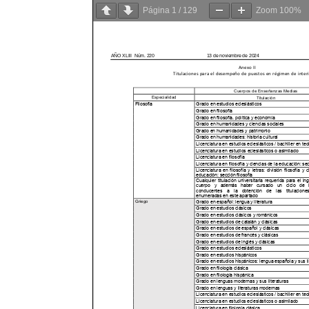
Página
1
/
129
Zoom
100%