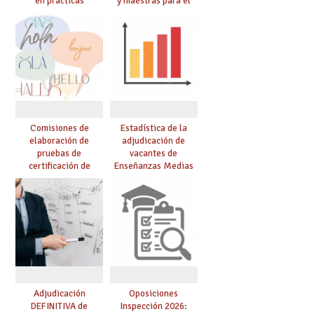
en prácticas
y maestras para el
curso 26-27
Comisiones de
Estadística de la
elaboración de
adjudicación de
pruebas de
vacantes de
certificación de
Enseñanzas Medias
competencia
para el curso 26/27
lingüística: publicada
resolución definitiva
Adjudicación
Oposiciones
DEFINITIVA de
Inspección 2026: