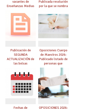
vacantes de
Publicada resolución
Enseñanzas Medias
por la que se nombra
para el curso 26-27
funcionarios/as en
prácticas, se regulan
dichas prácticas y se
convoca acto público
de adjudicación
Publicación de
Oposiciones Cuerpo
SEGUNDA
de Maestros 2026:
ACTUALIZACIÓN de
Publicado listado de
las bolsas
personas que
provisionales de
adquieren nueva
Cuerpo de Maestros
especialidad
de especialidades
convocadas a
oposición
Fechas de
OPOSICIONES 2026: