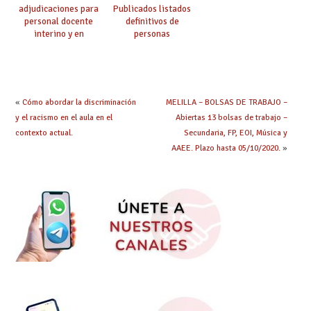
adjudicaciones para
Publicados listados
personal docente
definitivos de
interino y en
personas
prácticas: todo lo que
seleccionadas. ¿Qué
debes saber
hacer ahora si he
obtenido plaza?
«
Cómo abordar la discriminación
MELILLA – BOLSAS DE TRABAJO –
y el racismo en el aula en el
Abiertas 13 bolsas de trabajo –
contexto actual.
Secundaria, FP, EOI, Música y
AAEE. Plazo hasta 05/10/2020.
»