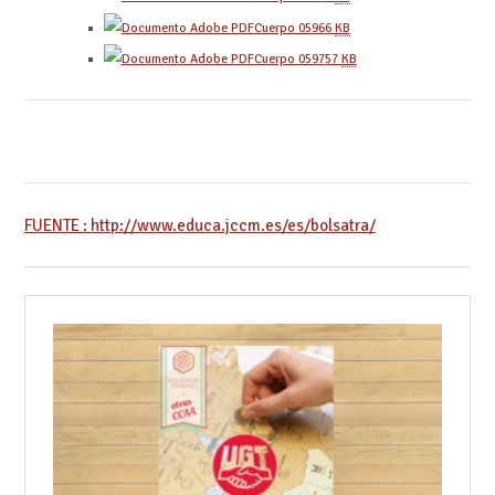
Cuerpo 0596
6
KB
Cuerpo 0597
57
KB
FUENTE : http://www.educa.jccm.es/es/bolsatra/