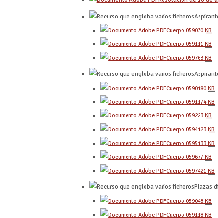
Resolución de 16 de a
Aspirant
Cuerpo 0590
30
KB
Cuerpo 0591
11
KB
Cuerpo 0597
63
KB
Aspirant
Cuerpo 0590
180
KB
Cuerpo 0591
174
KB
Cuerpo 0592
23
KB
Cuerpo 0594
123
KB
Cuerpo 0595
133
KB
Cuerpo 0596
77
KB
Cuerpo 0597
421
KB
Plazas d
Cuerpo 0590
48
KB
Cuerpo 0591
18
KB