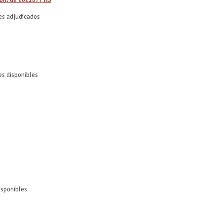
bril de 2021
677
KB
es adjudicados
es disponibles
isponibles