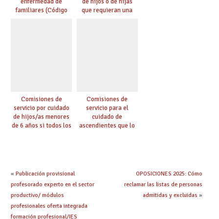
enfermedad de
de hijos o de hijas
familiares (Código
que requieran una
0146)
especial atención
(Código 0147)
Comisiones de
Comisiones de
servicio por cuidado
servicio para el
de hijos/as menores
cuidado de
de 6 años si todos los
ascendientes que lo
progenitores
requieran por razón
trabajan a al menos
de edad y se
75 km (Código 0144)
encuentren a cargo
(Código 0145)
«
Publicación provisional
OPOSICIONES 2025: Cómo
profesorado experto en el sector
reclamar las listas de personas
productivo/ módulos
admitidas y excluidas
»
profesionales oferta integrada
formación profesional/IES