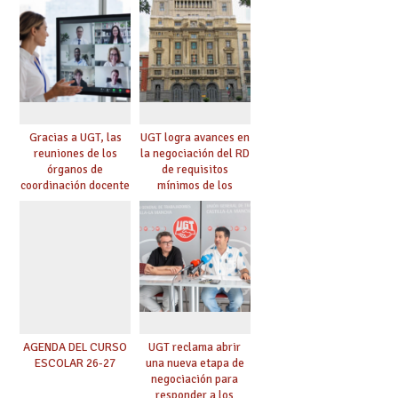
Gracias a UGT, las
UGT logra avances en
reuniones de los
la negociación del RD
órganos de
de requisitos
coordinación docente
mínimos de los
se pueden celebrar
centros educativos y
de manera
exige al Ministerio
telemática, sin exigir
que los compromisos
presencialidad en el
se materialicen con
centro
la mayor agilidad
posible
AGENDA DEL CURSO
UGT reclama abrir
ESCOLAR 26-27
una nueva etapa de
negociación para
responder a los