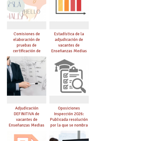
Comisiones de
Estadística de la
elaboración de
adjudicación de
pruebas de
vacantes de
certificación de
Enseñanzas Medias
competencia
para el curso 26/27
lingüística: publicada
resolución definitiva
Adjudicación
Oposiciones
DEFINITIVA de
Inspección 2026:
vacantes de
Publicada resolución
Enseñanzas Medias
por la que se nombra
para el curso 26-27
funcionarios/as en
prácticas, se regulan