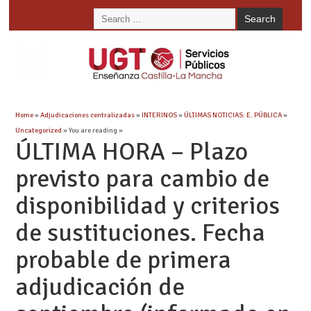
Home
»
Adjudicaciones centralizadas
»
INTERINOS
»
ÚLTIMAS NOTICIAS: E. PÚBLICA
»
Uncategorized
» You are reading »
ÚLTIMA HORA – Plazo
previsto para cambio de
disponibilidad y criterios
de sustituciones. Fecha
probable de primera
adjudicación de