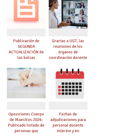
dichas prácticas y se
convoca acto público
de adjudicación
Publicación de
Gracias a UGT, las
SEGUNDA
reuniones de los
ACTUALIZACIÓN de
órganos de
las bolsas
coordinación docente
provisionales de
se pueden celebrar
Cuerpo de Maestros
de manera
de especialidades
telemática, sin exigir
convocadas a
presencialidad en el
oposición
centro
Oposiciones Cuerpo
Fechas de
de Maestros 2026:
adjudicaciones para
Publicado listado de
personal docente
personas que
interino y en
adquieren nueva
prácticas: todo lo que