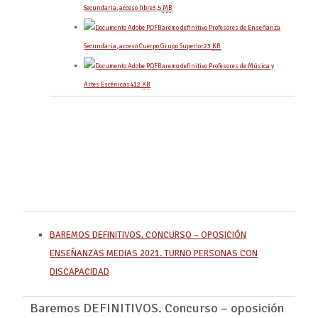
Secundaria, acceso libre
3,5
MB
Baremo definitivo Profesores de Enseñanza
Secundaria, acceso Cuerpo Grupo Superior
23
KB
Baremo definitivo Profesores de Música y
Artes Escénicas
412
KB
BAREMOS DEFINITIVOS. CONCURSO – OPOSICIÓN
ENSEÑANZAS MEDIAS 2021. TURNO PERSONAS CON
DISCAPACIDAD
Baremos DEFINITIVOS. Concurso – oposición