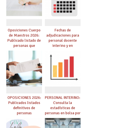
de adjudicación
oposición
Oposiciones Cuerpo
Fechas de
de Maestros 2026:
adjudicaciones para
Publicado listado de
personal docente
personas que
interino y en
adquieren nueva
prácticas: todo lo que
especialidad
debes saber
OPOSICIONES 2026:
PERSONAL INTERINO:
Publicados listados
Consulta la
definitivos de
estadísticas de
personas
personas en bolsa por
seleccionadas. ¿Qué
cuerpo, especialidad
hacer ahora si he
y tipo de bolsa para