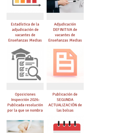
Estadística de la
Adjudicación
adjudicación de
DEFINITIVA de
vacantes de
vacantes de
Enseñanzas Medias
Enseñanzas Medias
para el curso 26/27
para el curso 26-27
Oposiciones
Publicación de
Inspección 2026:
SEGUNDA
Publicada resolución
ACTUALIZACIÓN de
por la que se nombra
las bolsas
funcionarios/as en
provisionales de
prácticas, se regulan
Cuerpo de Maestros
dichas prácticas y se
de especialidades
convoca acto público
convocadas a