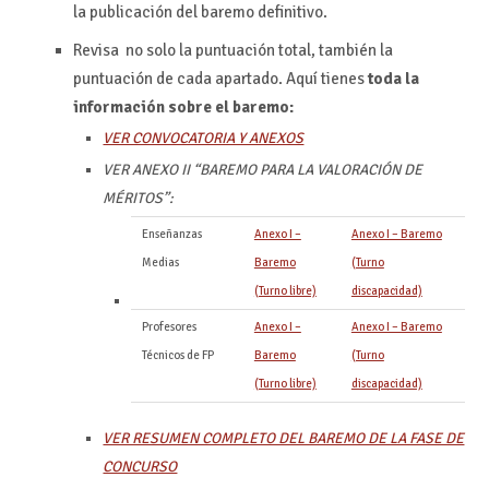
la publicación del baremo definitivo.
Revisa no solo la puntuación total, también la
puntuación de cada apartado. Aquí tienes
toda la
información sobre el baremo:
VER CONVOCATORIA Y ANEXOS
VER ANEXO II “BAREMO PARA LA VALORACIÓN DE
MÉRITOS”:
Enseñanzas
Anexo I –
Anexo I – Baremo
Medias
Baremo
(Turno
(Turno libre)
discapacidad)
Profesores
Anexo I –
Anexo I – Baremo
Técnicos de FP
Baremo
(Turno
(Turno libre)
discapacidad)
VER RESUMEN COMPLETO DEL BAREMO DE LA FASE DE
CONCURSO