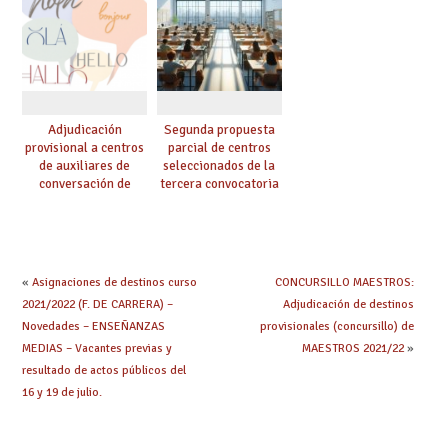
obtenido plaza?
el curso 26/27
Adjudicación
Segunda propuesta
provisional a centros
parcial de centros
de auxiliares de
seleccionados de la
conversación de
tercera convocatoria
inglés y francés
de ayudas del Plan de
climatización en
colegios
«
Asignaciones de destinos curso
CONCURSILLO MAESTROS:
2021/2022 (F. DE CARRERA) –
Adjudicación de destinos
Novedades – ENSEÑANZAS
provisionales (concursillo) de
MEDIAS – Vacantes previas y
MAESTROS 2021/22
»
resultado de actos públicos del
16 y 19 de julio.