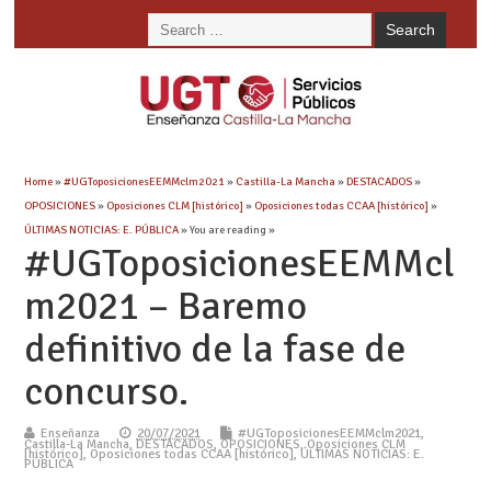
Home
»
#UGToposicionesEEMMclm2021
»
Castilla-La Mancha
»
DESTACADOS
»
OPOSICIONES
»
Oposiciones CLM [histórico]
»
Oposiciones todas CCAA [histórico]
»
ÚLTIMAS NOTICIAS: E. PÚBLICA
» You are reading »
#UGToposicionesEEMMcl
m2021 – Baremo
definitivo de la fase de
concurso.
Enseñanza
20/07/2021
#UGToposicionesEEMMclm2021
,
Castilla-La Mancha
,
DESTACADOS
,
OPOSICIONES
,
Oposiciones CLM
[histórico]
,
Oposiciones todas CCAA [histórico]
,
ÚLTIMAS NOTICIAS: E.
PÚBLICA