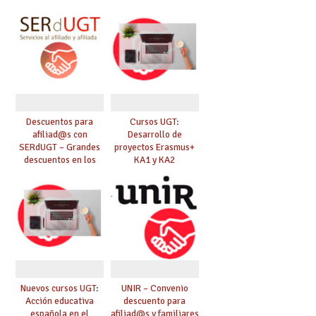
afiliad@s con
SERdUGT – (Puy Du
Fou, Disneyland
París, Port Aventura,
Warner…)
Descuentos para
Cursos UGT:
afiliad@s con
Desarrollo de
SERdUGT – Grandes
proyectos Erasmus+
descuentos en los
KA1 y KA2
mejores musicales
Nuevos cursos UGT:
UNIR – Convenio
Acción educativa
descuento para
española en el
afiliad@s y familiares