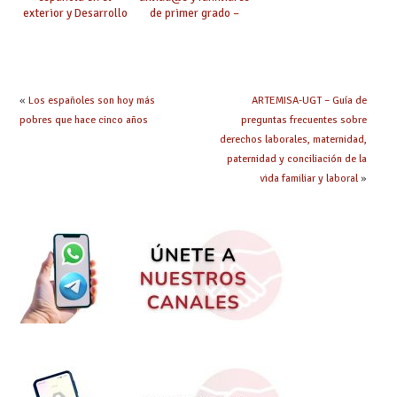
exterior y Desarrollo
de primer grado –
de proyectos
Descuentos en
Erasmus+ KA1 y KA2
Grados y Máster
23/24 – (Universidad
Internacional de la
Rioja).
«
Los españoles son hoy más
ARTEMISA-UGT – Guía de
pobres que hace cinco años
preguntas frecuentes sobre
derechos laborales, maternidad,
paternidad y conciliación de la
vida familiar y laboral
»