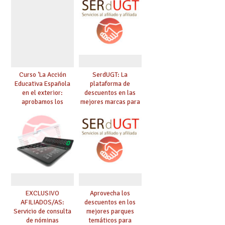
instante
Curso ‘La Acción
SerdUGT: La
Educativa Española
plataforma de
en el exterior:
descuentos en las
aprobamos los
mejores marcas para
exámenes para
afiliadas y afiliados
obtener plaza en el
exterior’
EXCLUSIVO
Aprovecha los
AFILIADOS/AS:
descuentos en los
Servicio de consulta
mejores parques
de nóminas
temáticos para