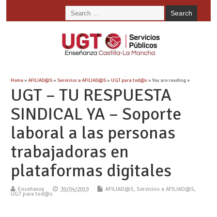
Home
»
AFILIAD@S
»
Servicios a AFILIAD@S
»
UGT para tod@s
» You are reading »
UGT – TU RESPUESTA
SINDICAL YA – Soporte
laboral a las personas
trabajadoras en
plataformas digitales
Enseñanza
30/04/2019
AFILIAD@S
,
Servicios a AFILIAD@S
,
UGT para tod@s