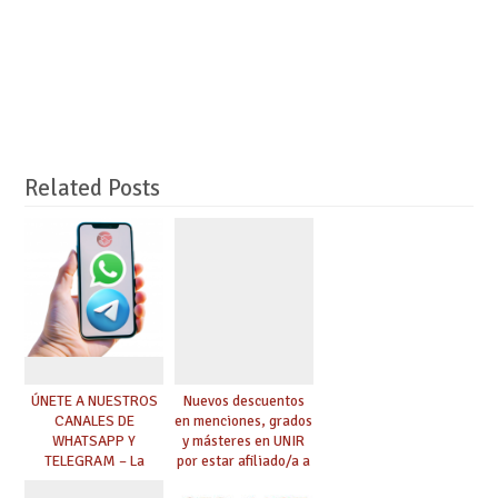
Related Posts
ÚNETE A NUESTROS
Nuevos descuentos
CANALES DE
en menciones, grados
WHATSAPP Y
y másteres en UNIR
TELEGRAM – La
por estar afiliado/a a
mejor información al
UGT