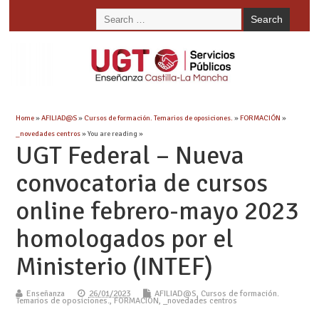
Home
»
AFILIAD@S
»
Cursos de formación. Temarios de oposiciones.
»
FORMACIÓN
»
_novedades centros
» You are reading »
UGT Federal – Nueva
convocatoria de cursos
online febrero-mayo 2023
homologados por el
Ministerio (INTEF)
Enseñanza
26/01/2023
AFILIAD@S
,
Cursos de formación.
Temarios de oposiciones.
,
FORMACIÓN
,
_novedades centros