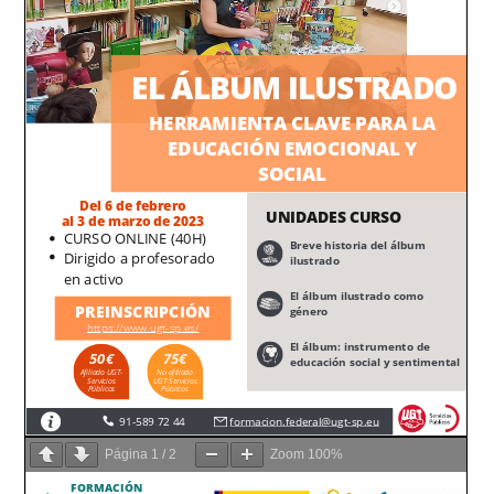
Página
1
/
2
Zoom
100%