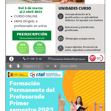
Página
1
/
1
Zoom
100%