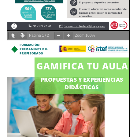
Página
1
/
2
Zoom
100%