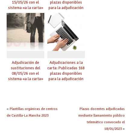
15/05/26 con el
plazas disponibles
sistema «a la carta»
para la adjudicación
conseguido con el
de mañana y abierto
Acuerdo de Mejoras
plazo de solicitudes
Adjudicación de
Adjudicaciones a la
sustituciones del
carta: Publicadas 168
08/05/26 con el
plazas disponibles
sistema «a la carta»
para la adjudicación
conseguido con el
de mañana y abierto
Acuerdo de Mejoras
plazo de solicitudes
«
Plantillas orgánicas de centros
Plazas docentes adjudicadas
de Castilla-La Mancha 2023
mediante llamamiento público
telemático convocado el
18/01/2023
»