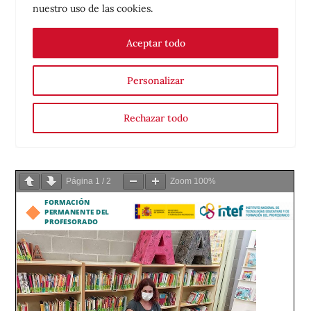
Página
1
/
2
Zoom
100%