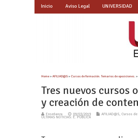
Inicio
Aviso Legal
UNIVERSIDAD
Home
»
AFILIAD@S
»
Cursos de formación. Temarios de oposiciones.
Tres nuevos cursos o
y creación de conten
Enseñanza
09/03/2019
AFILIAD@S
,
Cursos de
ÚLTIMAS NOTICIAS: E. PÚBLICA