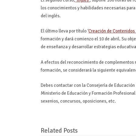
El segundo curso,
‘Inglés’
, supone 100 horas de f
los conocimientos y habilidades necesarias para c
del inglés.
El último lleva por título ‘
Creación de Contenidos 
formación y dará comienzo el 10 de abril. Su obje
de enseñanza y desarrollar estrategias educativ
A efectos del reconocimiento de complementos ret
formación, se considerará la siguiente equivalen
Debes contactar con la Consejería de Educación
Ministerio de Educación y Formación Profesional
sexenios, concursos, oposiciones, etc.
Related Posts