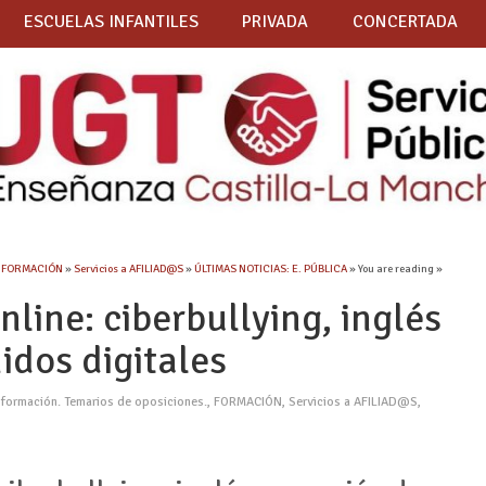
ESCUELAS INFANTILES
PRIVADA
CONCERTADA
»
FORMACIÓN
»
Servicios a AFILIAD@S
»
ÚLTIMAS NOTICIAS: E. PÚBLICA
» You are reading »
nline: ciberbullying, inglés
idos digitales
 formación. Temarios de oposiciones.
,
FORMACIÓN
,
Servicios a AFILIAD@S
,