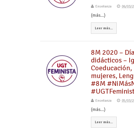
Enseñanza
06/03/2
(más…)
Leer más...
8M 2020 – Día
didácticos – I
Coeducación, E
mujeres, Lengu
#8M #NiMásNi
#UGTFeminis
Enseñanza
05/03/2
(más…)
Leer más...