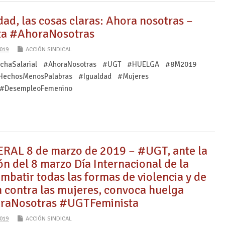
ad, las cosas claras: Ahora nosotras –
a #AhoraNosotras
019
ACCIÓN SINDICAL
echaSalarial #AhoraNosotras #UGT #HUELGA #8M2019
echosMenosPalabras #Igualdad #Mujeres
 #DesempleoFemenino
AL 8 de marzo de 2019 – #UGT, ante la
 del 8 marzo Día Internacional de la
mbatir todas las formas de violencia y de
n contra las mujeres, convoca huelga
oraNosotras #UGTFeminista
019
ACCIÓN SINDICAL