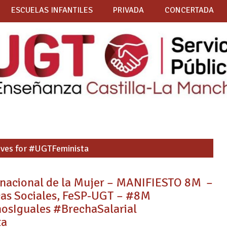
ESCUELAS INFANTILES
PRIVADA
CONCERTADA
ives for #UGTFeminista
rnacional de la Mujer – MANIFIESTO 8M –
icas Sociales, FeSP-UGT – #8M
sIguales #BrechaSalarial
ta