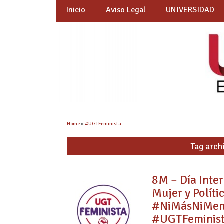
Inicio
Aviso Legal
UNIVERSIDAD
Home
»
#UGTFeminista
Tag arch
8M – Día Inte
Mujer y Polít
#NiMásNiMeno
#UGTFeminis