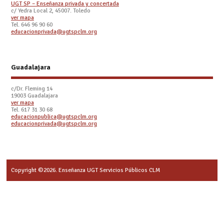
UGT SP – Enseñanza privada y concertada
c/ Yedra Local 2, 45007. Toledo
ver mapa
Tel. 646 96 90 60
educacionprivada@ugtspclm.org
Guadalajara
c/Dr. Fleming 14
19003 Guadalajara
ver mapa
Tel. 617 31 30 68
educacionpublica@ugtspclm.org
educacionprivada@ugtspclm.org
Copyright ©2026. Enseñanza UGT Servicios Públicos CLM