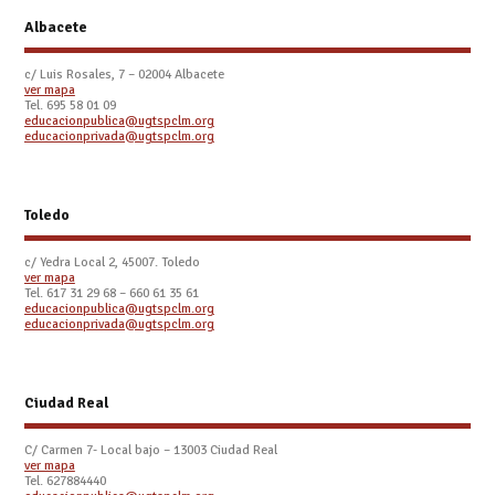
Albacete
c/ Luis Rosales, 7 – 02004 Albacete
ver mapa
Tel. 695 58 01 09
educacionpublica@ugtspclm.org
educacionprivada@ugtspclm.org
Toledo
c/ Yedra Local 2, 45007. Toledo
ver mapa
Tel.
617 31 29 68 – 660 61 35 61
educacionpublica@ugtspclm.org
educacionprivada@ugtspclm.org
Ciudad Real
C/ Carmen 7- Local bajo – 13003 Ciudad Real
ver mapa
Tel. 627884440