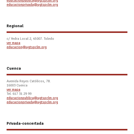
educacionpublica@ugtspclm.org
educacionprivada@ugtspclm.org
Regional
c/ Yedra Local 2, 45007. Toledo
ver mapa
educacion@ugtspclm.org
Cuenca
Avenida Reyes Católicos, 78.
16003 Cuenca
ver mapa
Tel. 617 31 29 99
educacionpublica@ugtspclm.org
educacionprivada@ugtspclm.org
Privada-concertada