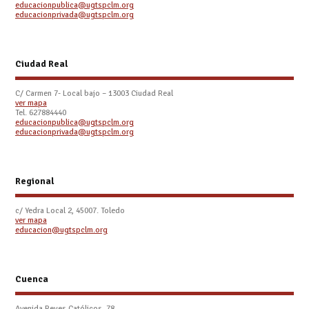
educacionpublica@ugtspclm.org
educacionprivada@ugtspclm.org
Ciudad Real
C/ Carmen 7- Local bajo – 13003 Ciudad Real
ver mapa
Tel. 627884440
educacionpublica@ugtspclm.org
educacionprivada@ugtspclm.org
Regional
c/ Yedra Local 2, 45007. Toledo
ver mapa
educacion@ugtspclm.org
Cuenca
Avenida Reyes Católicos, 78.