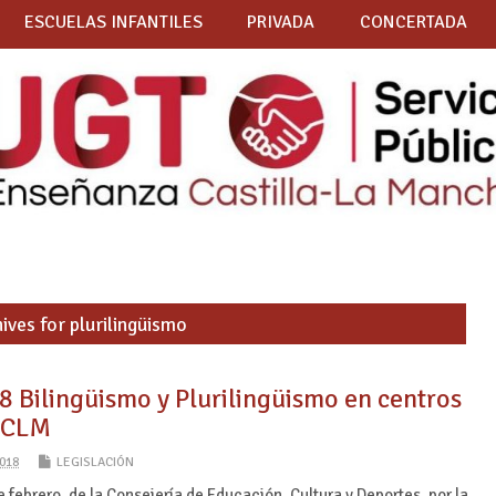
ESCUELAS INFANTILES
PRIVADA
CONCERTADA
ives for plurilingüismo
 Bilingüismo y Plurilingüismo en centros
e CLM
018
LEGISLACIÓN
 febrero, de la Consejería de Educación, Cultura y Deportes, por la