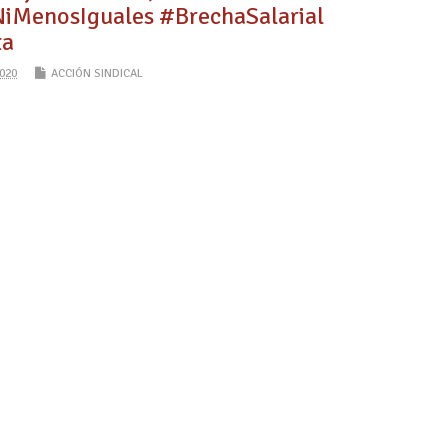
MenosIguales #BrechaSalarial
ta
020
ACCIÓN SINDICAL