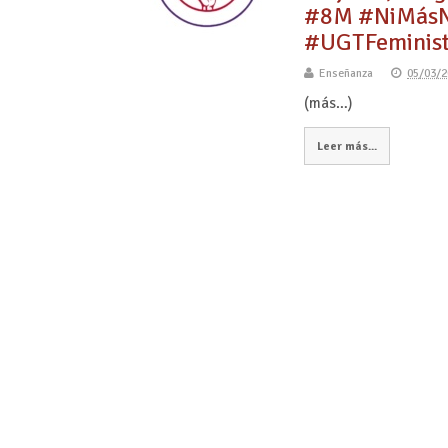
#8M #NiMásNi
#UGTFeminis
Enseñanza
05/03/2
(más…)
Leer más...