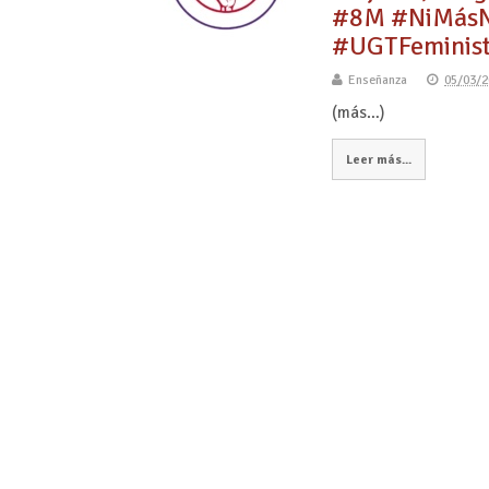
#8M #NiMásNi
#UGTFeminis
Enseñanza
05/03/2
(más…)
Leer más...