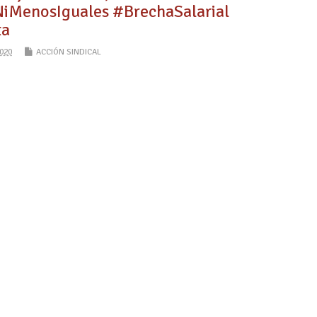
MenosIguales #BrechaSalarial
ta
020
ACCIÓN SINDICAL