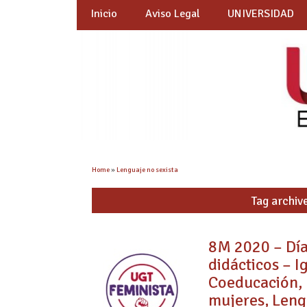
Inicio
Aviso Legal
UNIVERSIDAD
Home
»
Lenguaje no sexista
Tag archiv
8M 2020 – Día
didácticos – I
Coeducación, E
mujeres, Lengu